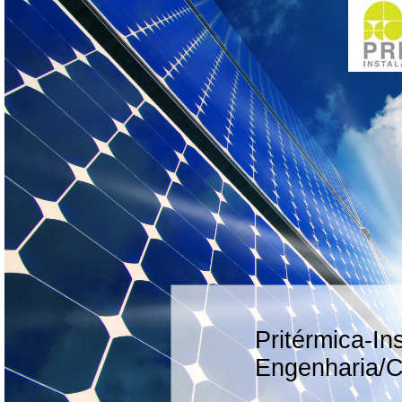
Pritérmica-In
Engenharia/C